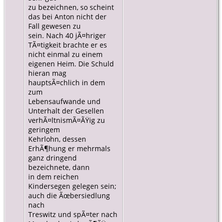
zu bezeichnen, so scheint
das bei Anton nicht der
Fall gewesen zu
sein. Nach 40 jÃ¤hriger
TÃ¤tigkeit brachte er es
nicht einmal zu einem
eigenen Heim. Die Schuld
hieran mag
hauptsÃ¤chlich in dem
zum
Lebensaufwande und
Unterhalt der Gesellen
verhÃ¤ltnismÃ¤ÃŸig zu
geringem
Kehrlohn, dessen
ErhÃ¶hung er mehrmals
ganz dringend
bezeichnete, dann
in dem reichen
Kindersegen gelegen sein;
auch die Ãœbersiedlung
nach
Treswitz und spÃ¤ter nach