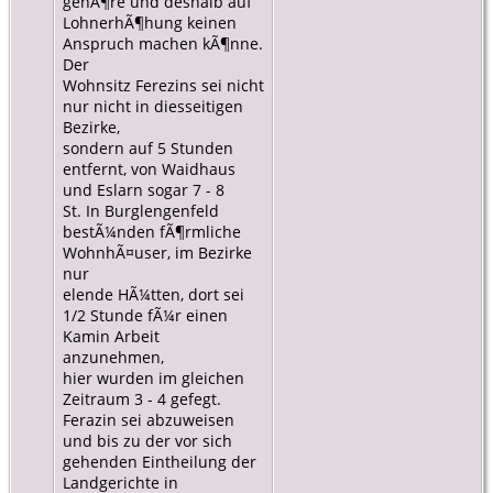
gehÃ¶re und deshalb auf
LohnerhÃ¶hung keinen
Anspruch machen kÃ¶nne.
Der
Wohnsitz Ferezins sei nicht
nur nicht in diesseitigen
Bezirke,
sondern auf 5 Stunden
entfernt, von Waidhaus
und Eslarn sogar 7 - 8
St. In Burglengenfeld
bestÃ¼nden fÃ¶rmliche
WohnhÃ¤user, im Bezirke
nur
elende HÃ¼tten, dort sei
1/2 Stunde fÃ¼r einen
Kamin Arbeit
anzunehmen,
hier wurden im gleichen
Zeitraum 3 - 4 gefegt.
Ferazin sei abzuweisen
und bis zu der vor sich
gehenden Eintheilung der
Landgerichte in