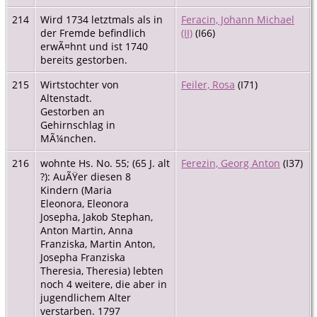
214
Wird 1734 letztmals als in
Feracin, Johann Michael
der Fremde befindlich
(II)
(I66)
erwÃ¤hnt und ist 1740
bereits gestorben.
215
Wirtstochter von
Feiler, Rosa
(I71)
Altenstadt.
Gestorben an
Gehirnschlag in
MÃ¼nchen.
216
wohnte Hs. No. 55; (65 J. alt
Ferezin, Georg Anton
(I37)
?): AuÃŸer diesen 8
Kindern (Maria
Eleonora, Eleonora
Josepha, Jakob Stephan,
Anton Martin, Anna
Franziska, Martin Anton,
Josepha Franziska
Theresia, Theresia) lebten
noch 4 weitere, die aber in
jugendlichem Alter
verstarben. 1797