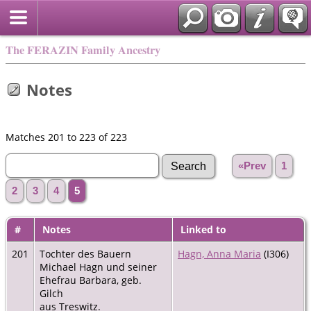
The FERAZIN Family Ancestry
Notes
Matches 201 to 223 of 223
«Prev
1
2
3
4
5
#
Notes
Linked to
201
Tochter des Bauern
Hagn, Anna Maria
(I306)
Michael Hagn und seiner
Ehefrau Barbara, geb.
Gilch
aus Treswitz.