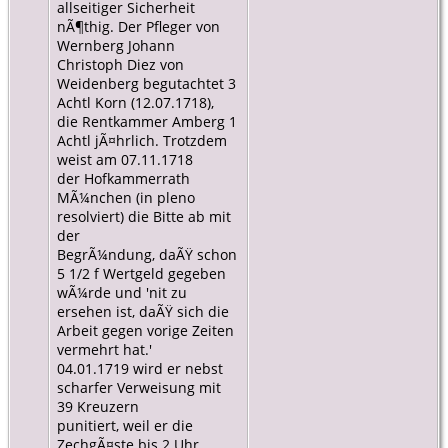
allseitiger Sicherheit
nÃ¶thig. Der Pfleger von
Wernberg Johann
Christoph Diez von
Weidenberg begutachtet 3
Achtl Korn (12.07.1718),
die Rentkammer Amberg 1
Achtl jÃ¤hrlich. Trotzdem
weist am 07.11.1718
der Hofkammerrath
MÃ¼nchen (in pleno
resolviert) die Bitte ab mit
der
BegrÃ¼ndung, daÃŸ schon
5 1/2 f Wertgeld gegeben
wÃ¼rde und 'nit zu
ersehen ist, daÃŸ sich die
Arbeit gegen vorige Zeiten
vermehrt hat.'
04.01.1719 wird er nebst
scharfer Verweisung mit
39 Kreuzern
punitiert, weil er die
ZechgÃ¤ste bis 2 Uhr