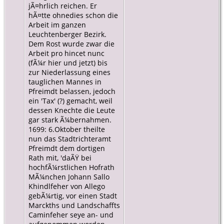
jÃ¤hrlich reichen. Er
hÃ¤tte ohnedies schon die
Arbeit im ganzen
Leuchtenberger Bezirk.
Dem Rost wurde zwar die
Arbeit pro hincet nunc
(fÃ¼r hier und jetzt) bis
zur Niederlassung eines
tauglichen Mannes in
Pfreimdt belassen, jedoch
ein 'Tax' (?) gemacht, weil
dessen Knechte die Leute
gar stark Ã¼bernahmen.
1699: 6.Oktober theilte
nun das Stadtrichteramt
Pfreimdt dem dortigen
Rath mit, 'daÃŸ bei
hochfÃ¼rstlichen Hofrath
MÃ¼nchen Johann Sallo
Khindlfeher von Allego
gebÃ¼rtig, vor einen Stadt
Marckths und Landschaffts
Caminfeher seye an- und