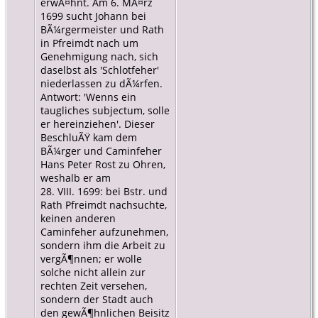
erwÃ¤hnt. Am 6. MÃ¤rz
1699 sucht Johann bei
BÃ¼rgermeister und Rath
in Pfreimdt nach um
Genehmigung nach, sich
daselbst als 'Schlotfeher'
niederlassen zu dÃ¼rfen.
Antwort: 'Wenns ein
taugliches subjectum, solle
er hereinziehen'. Dieser
BeschluÃŸ kam dem
BÃ¼rger und Caminfeher
Hans Peter Rost zu Ohren,
weshalb er am
28. VIII. 1699: bei Bstr. und
Rath Pfreimdt nachsuchte,
keinen anderen
Caminfeher aufzunehmen,
sondern ihm die Arbeit zu
vergÃ¶nnen; er wolle
solche nicht allein zur
rechten Zeit versehen,
sondern der Stadt auch
den gewÃ¶hnlichen Beisitz