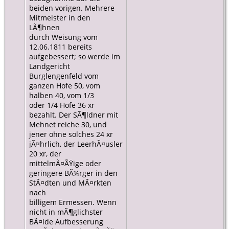
beiden vorigen. Mehrere
Mitmeister in den
LÃ¶hnen
durch Weisung vom
12.06.1811 bereits
aufgebessert; so werde im
Landgericht
Burglengenfeld vom
ganzen Hofe 50, vom
halben 40, vom 1/3
oder 1/4 Hofe 36 xr
bezahlt. Der SÃ¶ldner mit
Mehnet reiche 30, und
jener ohne solches 24 xr
jÃ¤hrlich, der LeerhÃ¤usler
20 xr, der
mittelmÃ¤ÃŸige oder
geringere BÃ¼rger in den
StÃ¤dten und MÃ¤rkten
nach
billigem Ermessen. Wenn
nicht in mÃ¶glichster
BÃ¤lde Aufbesserung