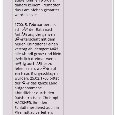
aufgenommen worden,
dahero keinem Frembdten
das Caminfehen gestattet
werden solle'.
1700: 5. Februar bereits
schloÃŸ der Rath nach
AnhÃ¶rung der ganzen
BÃ¼rgerschaft mit dem
neuen Khindlfeher einen
Vertrag ab, demgemÃ¤ÃŸ
alle Khindl groÃŸ und klein
jÃ¤hrlich dreimal, wenn
nÃ¶tig auch Ã¶fter zu
fehen seien, wofÃ¼r auf
ein Haus 8 xr geschlagen
wurden. 25.02.1700 bittet
der fÃ¼r das ganze Land
aufgenommene
Khindlfeher durch den
Ratsherrn Hans Christoph
HACKHER, ihm den
Schlotfeherdienst auch in
Pfreimdt zu verleihen.