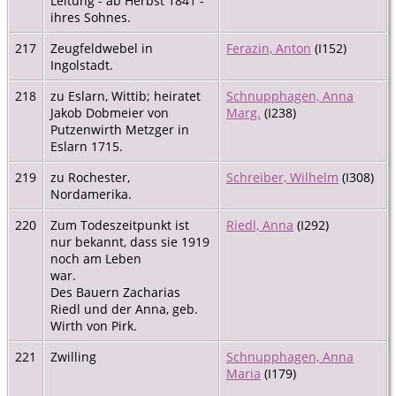
Leitung - ab Herbst 1841 -
ihres Sohnes.
217
Zeugfeldwebel in
Ferazin, Anton
(I152)
Ingolstadt.
218
zu Eslarn, Wittib; heiratet
Schnupphagen, Anna
Jakob Dobmeier von
Marg.
(I238)
Putzenwirth Metzger in
Eslarn 1715.
219
zu Rochester,
Schreiber, Wilhelm
(I308)
Nordamerika.
220
Zum Todeszeitpunkt ist
Riedl, Anna
(I292)
nur bekannt, dass sie 1919
noch am Leben
war.
Des Bauern Zacharias
Riedl und der Anna, geb.
Wirth von Pirk.
221
Zwilling
Schnupphagen, Anna
Maria
(I179)