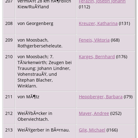
207
vermiÃŸt 28 km nÃ¶rdlich
Ferazin, Joseph Johann
Kiew/RuÃŸland
(I112)
208
von Georgenberg
Kreuzer, Katharina
(I131)
209
von Moosbach,
Feneis, Viktoria
(I68)
Rothgerberseheleute.
210
von Moosbach; 7.
Karges, Bernhard
(I176)
TÃ¼rkenwirth; Zeugen bei
Trauung: Johann Lindner,
VohenstrauÃŸ, und
Stephan Blacher,
Winklarn.
211
von MÃ¶tz
Heppberger, Barbara
(I79)
212
WeiÃŸbÃ¤cker in
Mayer, Andree
(I252)
Oberviechtach.
213
WeiÃŸgerber in BÃ¤rnau.
Gilg, Michael
(I166)