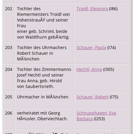
202
Tochter des
Troidl, Eleonora
(I86)
Riemermeisters Troidl von
VohenstrauÃŸ und seiner
Frau
einer geb. Schriml, beide
von Waldthurn gebÃ¼rtig.
203
Tochter des Uhrmachers
Schauer, Paula
(I74)
Robert Schauer in
MÃ¼nchen
204
Tochter des Zimmermanns
Hechtl, Anna
(I305)
Josef Hechtl und seiner
Frau Anna, geb. Hirold
von Saubertsrieth.
205
Uhrmacher in MÃ¼nchen
Schauer, Robert
(I75)
206
verheiratet mit Georg
Schnupphagen, Eva
HÃ¤usler, Oberviechtach.
Barbara
(I253)