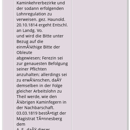
Kaminkehrerbezirke und
der sodann erfolgenden
Lohnregulation zu
verweisen. gez. Haunold.
20.10.1814 ergeht Entschl.
an Landg. Vo.
und wird die Bitte unter
Bezug auf die
einmÃ¼thige Bitte der
Obleute
abgewiesen; Ferezin sei
zur genauesten Befolgung
seiner Pflichten
anzuhalten; allerdings sei
zu erwÃ¼nschen, daÃŸ
demselben in der Folge
gleicher Arbeitslohn zu
Theil werde, wie den
Ã¼brigen Kaminfegern in
der Nachbarschaft.
03.03.1819 bestÃ¤tigt der
Magistrat TÃ¤nnesberg
dem
A. F., daÃŸ dieser,