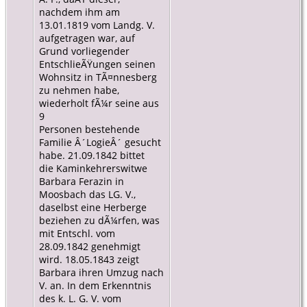
nachdem ihm am
13.01.1819 vom Landg. V.
aufgetragen war, auf
Grund vorliegender
EntschlieÃŸungen seinen
Wohnsitz in TÃ¤nnesberg
zu nehmen habe,
wiederholt fÃ¼r seine aus
9
Personen bestehende
Familie Â´LogieÂ´ gesucht
habe. 21.09.1842 bittet
die Kaminkehrerswitwe
Barbara Ferazin in
Moosbach das LG. V.,
daselbst eine Herberge
beziehen zu dÃ¼rfen, was
mit Entschl. vom
28.09.1842 genehmigt
wird. 18.05.1843 zeigt
Barbara ihren Umzug nach
V. an. In dem Erkenntnis
des k. L. G. V. vom