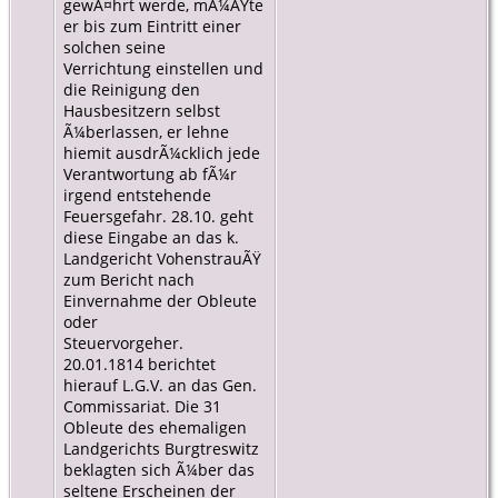
gewÃ¤hrt werde, mÃ¼ÃŸte
er bis zum Eintritt einer
solchen seine
Verrichtung einstellen und
die Reinigung den
Hausbesitzern selbst
Ã¼berlassen, er lehne
hiemit ausdrÃ¼cklich jede
Verantwortung ab fÃ¼r
irgend entstehende
Feuersgefahr. 28.10. geht
diese Eingabe an das k.
Landgericht VohenstrauÃŸ
zum Bericht nach
Einvernahme der Obleute
oder
Steuervorgeher.
20.01.1814 berichtet
hierauf L.G.V. an das Gen.
Commissariat. Die 31
Obleute des ehemaligen
Landgerichts Burgtreswitz
beklagten sich Ã¼ber das
seltene Erscheinen der