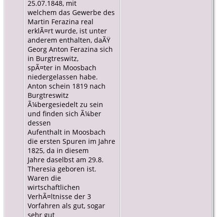
25.07.1848, mit
welchem das Gewerbe des
Martin Ferazina real
erklÃ¤rt wurde, ist unter
anderem enthalten, daÃŸ
Georg Anton Ferazina sich
in Burgtreswitz,
spÃ¤ter in Moosbach
niedergelassen habe.
Anton schein 1819 nach
Burgtreswitz
Ã¼bergesiedelt zu sein
und finden sich Ã¼ber
dessen
Aufenthalt in Moosbach
die ersten Spuren im Jahre
1825, da in diesem
Jahre daselbst am 29.8.
Theresia geboren ist.
Waren die
wirtschaftlichen
VerhÃ¤ltnisse der 3
Vorfahren als gut, sogar
sehr gut