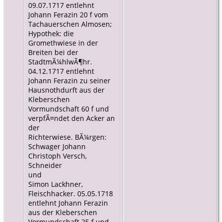
09.07.1717 entlehnt
Johann Ferazin 20 f vom
Tachauerschen Almosen;
Hypothek: die
Gromethwiese in der
Breiten bei der
StadtmÃ¼hlwÃ¶hr.
04.12.1717 entlehnt
Johann Ferazin zu seiner
Hausnothdurft aus der
Kleberschen
Vormundschaft 60 f und
verpfÃ¤ndet den Acker an
der
Richterwiese. BÃ¼rgen:
Schwager Johann
Christoph Versch,
Schneider
und
Simon Lackhner,
Fleischhacker. 05.05.1718
entlehnt Johann Ferazin
aus der Kleberschen
Vormundschaft 25 f und