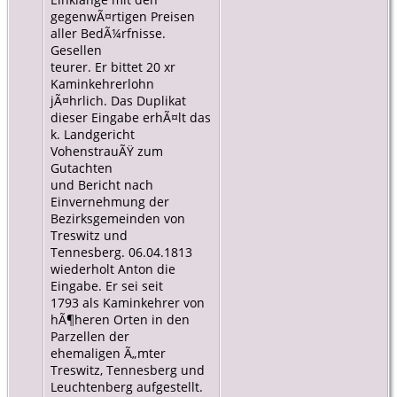
gegenwÃ¤rtigen Preisen
aller BedÃ¼rfnisse.
Gesellen
teurer. Er bittet 20 xr
Kaminkehrerlohn
jÃ¤hrlich. Das Duplikat
dieser Eingabe erhÃ¤lt das
k. Landgericht
VohenstrauÃŸ zum
Gutachten
und Bericht nach
Einvernehmung der
Bezirksgemeinden von
Treswitz und
Tennesberg. 06.04.1813
wiederholt Anton die
Eingabe. Er sei seit
1793 als Kaminkehrer von
hÃ¶heren Orten in den
Parzellen der
ehemaligen Ã„mter
Treswitz, Tennesberg und
Leuchtenberg aufgestellt.