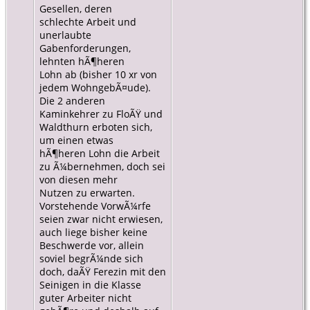
Gesellen, deren
schlechte Arbeit und
unerlaubte
Gabenforderungen,
lehnten hÃ¶heren
Lohn ab (bisher 10 xr von
jedem WohngebÃ¤ude).
Die 2 anderen
Kaminkehrer zu FloÃŸ und
Waldthurn erboten sich,
um einen etwas
hÃ¶heren Lohn die Arbeit
zu Ã¼bernehmen, doch sei
von diesen mehr
Nutzen zu erwarten.
Vorstehende VorwÃ¼rfe
seien zwar nicht erwiesen,
auch liege bisher keine
Beschwerde vor, allein
soviel begrÃ¼nde sich
doch, daÃŸ Ferezin mit den
Seinigen in die Klasse
guter Arbeiter nicht