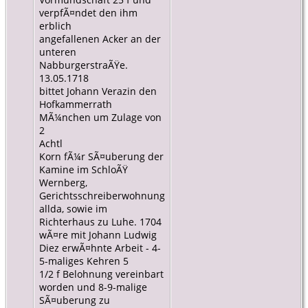
verpfÃ¤ndet den ihm
erblich
angefallenen Acker an der
unteren
NabburgerstraÃŸe.
13.05.1718
bittet Johann Verazin den
Hofkammerrath
MÃ¼nchen um Zulage von
2
Achtl
Korn fÃ¼r SÃ¤uberung der
Kamine im SchloÃŸ
Wernberg,
Gerichtsschreiberwohnung
allda, sowie im
Richterhaus zu Luhe. 1704
wÃ¤re mit Johann Ludwig
Diez erwÃ¤hnte Arbeit - 4-
5-maliges Kehren 5
1/2 f Belohnung vereinbart
worden und 8-9-malige
SÃ¤uberung zu