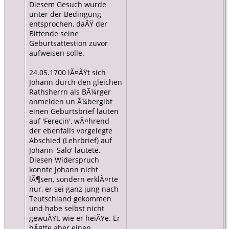
Diesem Gesuch wurde
unter der Bedingung
entsprochen, daÃŸ der
Bittende seine
Geburtsattestion zuvor
aufweisen solle.
24.05.1700 lÃ¤ÃŸt sich
Johann durch den gleichen
Rathsherrn als BÃ¼rger
anmelden un Ã¼bergibt
einen Geburtsbrief lauten
auf 'Ferecin', wÃ¤hrend
der ebenfalls vorgelegte
Abschied (Lehrbrief) auf
Johann 'Salo' lautete.
Diesen Widerspruch
konnte Johann nicht
lÃ¶sen, sondern erklÃ¤rte
nur, er sei ganz jung nach
Teutschland gekommen
und habe selbst nicht
gewuÃŸt, wie er heiÃŸe. Er
hÃ¤tte aber einen