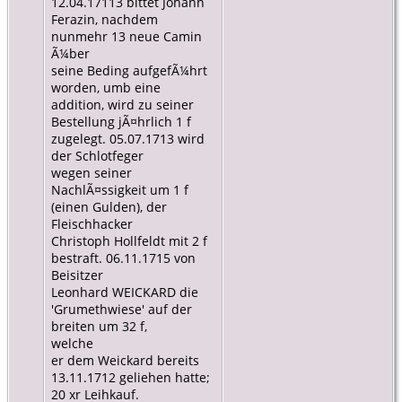
12.04.17113 bittet Johann
Ferazin, nachdem
nunmehr 13 neue Camin
Ã¼ber
seine Beding aufgefÃ¼hrt
worden, umb eine
addition, wird zu seiner
Bestellung jÃ¤hrlich 1 f
zugelegt. 05.07.1713 wird
der Schlotfeger
wegen seiner
NachlÃ¤ssigkeit um 1 f
(einen Gulden), der
Fleischhacker
Christoph Hollfeldt mit 2 f
bestraft. 06.11.1715 von
Beisitzer
Leonhard WEICKARD die
'Grumethwiese' auf der
breiten um 32 f,
welche
er dem Weickard bereits
13.11.1712 geliehen hatte;
20 xr Leihkauf.