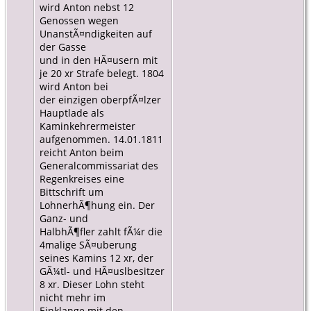
wird Anton nebst 12
Genossen wegen
UnanstÃ¤ndigkeiten auf
der Gasse
und in den HÃ¤usern mit
je 20 xr Strafe belegt. 1804
wird Anton bei
der einzigen oberpfÃ¤lzer
Hauptlade als
Kaminkehrermeister
aufgenommen. 14.01.1811
reicht Anton beim
Generalcommissariat des
Regenkreises eine
Bittschrift um
LohnerhÃ¶hung ein. Der
Ganz- und
HalbhÃ¶fler zahlt fÃ¼r die
4malige SÃ¤uberung
seines Kamins 12 xr, der
GÃ¼tl- und HÃ¤uslbesitzer
8 xr. Dieser Lohn steht
nicht mehr im
Einklange mit den