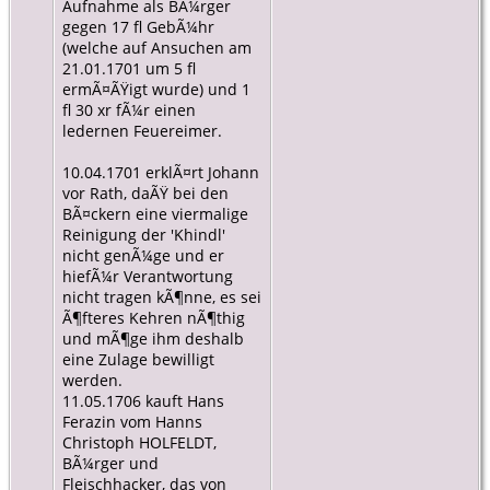
Aufnahme als BÃ¼rger
gegen 17 fl GebÃ¼hr
(welche auf Ansuchen am
21.01.1701 um 5 fl
ermÃ¤ÃŸigt wurde) und 1
fl 30 xr fÃ¼r einen
ledernen Feuereimer.
10.04.1701 erklÃ¤rt Johann
vor Rath, daÃŸ bei den
BÃ¤ckern eine viermalige
Reinigung der 'Khindl'
nicht genÃ¼ge und er
hiefÃ¼r Verantwortung
nicht tragen kÃ¶nne, es sei
Ã¶fteres Kehren nÃ¶thig
und mÃ¶ge ihm deshalb
eine Zulage bewilligt
werden.
11.05.1706 kauft Hans
Ferazin vom Hanns
Christoph HOLFELDT,
BÃ¼rger und
Fleischhacker, das von