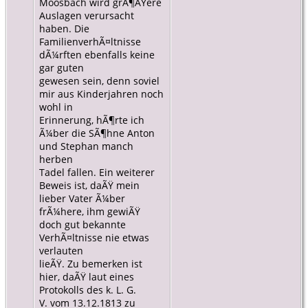
Moosbach wird grÃ¶ÃŸere
Auslagen verursacht
haben. Die
FamilienverhÃ¤ltnisse
dÃ¼rften ebenfalls keine
gar guten
gewesen sein, denn soviel
mir aus Kinderjahren noch
wohl in
Erinnerung, hÃ¶rte ich
Ã¼ber die SÃ¶hne Anton
und Stephan manch
herben
Tadel fallen. Ein weiterer
Beweis ist, daÃŸ mein
lieber Vater Ã¼ber
frÃ¼here, ihm gewiÃŸ
doch gut bekannte
VerhÃ¤ltnisse nie etwas
verlauten
lieÃŸ. Zu bemerken ist
hier, daÃŸ laut eines
Protokolls des k. L. G.
V. vom 13.12.1813 zu