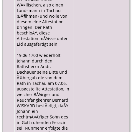
WÃ¤llischen, also einen
Landsmann in Tachau
(BÃ¶hmen) und wolle von
diesem eine Attestation
bringen. Der Rath
beschloÃŸ, diese
Attestation mÃ¼sse unter
Eid ausgefertigt sein.
19.06.1700 wiederholt
Johann durch den
Rathsherrn Andr.
Dachauer seine Bitte und
Ã¼bergab die von dem
Rath in Tachau am 07.06.
ausgestellte Attestation, in
welcher BÃ¼rger und
Rauchfangkehrer Bernard
WISKARD bestÃ¤tigt, daÃŸ
Johann ein
rechtmÃ¤ÃŸiger Sohn des
in Gott ruhenden Feracin
sei. Nunmehr erfolgte die