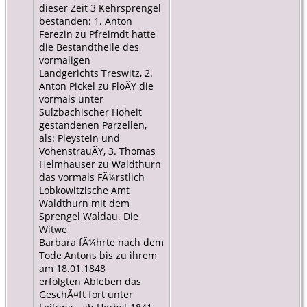
dieser Zeit 3 Kehrsprengel
bestanden: 1. Anton
Ferezin zu Pfreimdt hatte
die Bestandtheile des
vormaligen
Landgerichts Treswitz, 2.
Anton Pickel zu FloÃŸ die
vormals unter
Sulzbachischer Hoheit
gestandenen Parzellen,
als: Pleystein und
VohenstrauÃŸ, 3. Thomas
Helmhauser zu Waldthurn
das vormals FÃ¼rstlich
Lobkowitzische Amt
Waldthurn mit dem
Sprengel Waldau. Die
Witwe
Barbara fÃ¼hrte nach dem
Tode Antons bis zu ihrem
am 18.01.1848
erfolgten Ableben das
GeschÃ¤ft fort unter