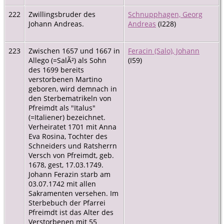
222
Zwillingsbruder des
Schnupphagen, Georg
Johann Andreas.
Andreas
(I228)
223
Zwischen 1657 und 1667 in
Feracin (Salo), Johann
Allego (=SalÃ²) als Sohn
(I59)
des 1699 bereits
verstorbenen Martino
geboren, wird demnach in
den Sterbematrikeln von
Pfreimdt als "Italus"
(=Italiener) bezeichnet.
Verheiratet 1701 mit Anna
Eva Rosina, Tochter des
Schneiders und Ratsherrn
Versch von Pfreimdt, geb.
1678, gest, 17.03.1749.
Johann Ferazin starb am
03.07.1742 mit allen
Sakramenten versehen. Im
Sterbebuch der Pfarrei
Pfreimdt ist das Alter des
Verstorbenen mit 55